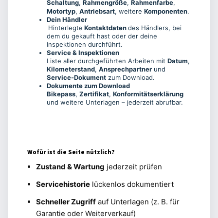
Schaltung
,
Rahmengröße
,
Rahmenfarbe
,
Motortyp
,
Antriebsart
, weitere
Komponenten
.
Dein Händler
Hinterlegte
Kontaktdaten
des Händlers, bei
dem du gekauft hast oder der deine
Inspektionen durchführt.
Service & Inspektionen
Liste aller durchgeführten Arbeiten mit
Datum
,
Kilometerstand
,
Ansprechpartner
und
Service-Dokument
zum Download.
Dokumente zum Download
Bikepass
,
Zertifikat
,
Konformitätserklärung
und weitere Unterlagen – jederzeit abrufbar.
Wofür ist die Seite nützlich?
Zustand & Wartung
jederzeit prüfen
Servicehistorie
lückenlos dokumentiert
Schneller Zugriff
auf Unterlagen (z. B. für
Garantie oder Weiterverkauf)