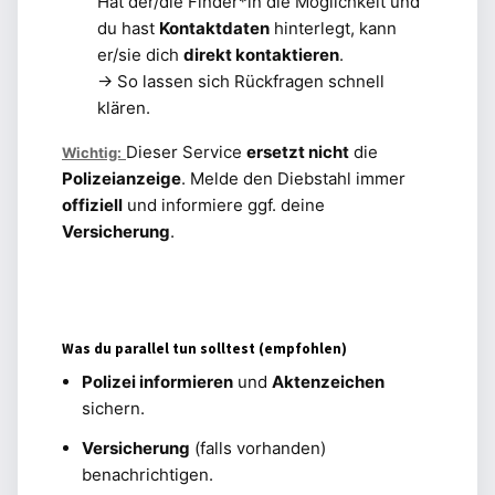
Hat der/die Finder*in die Möglichkeit und
du hast
Kontaktdaten
hinterlegt, kann
er/sie dich
direkt kontaktieren
.
→ So lassen sich Rückfragen schnell
klären.
Dieser Service
ersetzt nicht
die
Wichtig:
Polizeianzeige
. Melde den Diebstahl immer
offiziell
und informiere ggf. deine
Versicherung
.
Was du parallel tun solltest (empfohlen)
Polizei informieren
und
Aktenzeichen
sichern.
Versicherung
(falls vorhanden)
benachrichtigen.