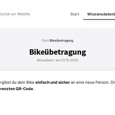
Zurück zur Website
Start
Wissensdaten
Start
/
Bikeübetragung
Bikeübetragung
Aktualisiert am 01.10.2025
ergibst du dein Bike
einfach und sicher
an eine neue Person. Di
egrenzten QR-Code
.