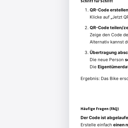
Schritt für Schritt
QR-Code erstelle
Klicke auf
„
Jetzt Q
QR-Code teilen/z
Zeige den Code der
Alternativ kannst du
Übertragung absc
Die neue Person
s
Die
Eigentümerda
Ergebnis: Das Bike ers
Häufige Fragen (FAQ)
Der Code ist abgelauf
Erstelle einfach
einen 