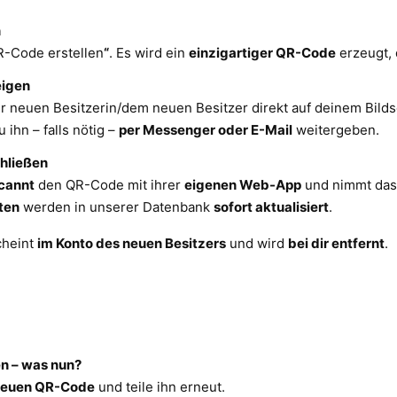
n
R-Code erstellen
“
. Es wird ein
einzigartiger QR-Code
erzeugt,
eigen
 neuen Besitzerin/dem neuen Besitzer direkt auf deinem Bilds
 ihn – falls nötig –
per Messenger oder E-Mail
weitergeben.
hließen
cannt
den QR-Code mit ihrer
eigenen Web-App
und nimmt das B
ten
werden in unserer Datenbank
sofort aktualisiert
.
cheint
im Konto des neuen Besitzers
und wird
bei dir entfernt
.
en – was nun?
neuen QR-Code
und teile ihn erneut.