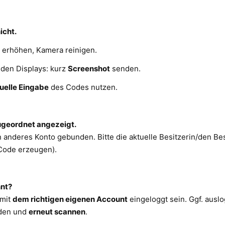
icht.
y erhöhen, Kamera reinigen.
enden Displays: kurz
Screenshot
senden.
elle Eingabe
des Codes nutzen.
zugeordnet angezeigt.
n anderes Konto gebunden. Bitte die aktuelle Besitzerin/den Bes
ode erzeugen).
nnt?
 mit
dem richtigen eigenen Account
eingeloggt sein. Ggf. ausl
lden und
erneut scannen
.