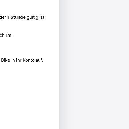
 der
1 Stunde
gültig ist.
chirm.
ike in ihr Konto auf.