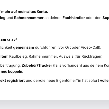
f mehr auf mein altes Konto.
leg
und
Rahmennummer
an deinen
Fachhändler
oder den
Sup
osen Ablauf
ichkeit
gemeinsam
durchführen (vor Ort oder Video-Call).
lten
: Kaufbeleg, Rahmennummer, Ausweis (für Rückfragen).
Übertragung:
Zubehör/Tracker
(falls vorhanden) aus deinem Ko
r
neu koppeln
.
ekt registriert
und der/die neue Eigentümer*in hat sofort
volle