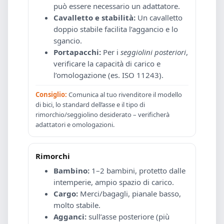
può essere necessario un adattatore.
Cavalletto e stabilità:
Un cavalletto
doppio stabile facilita l’aggancio e lo
sgancio.
Portapacchi:
Per i
seggiolini posteriori
,
verificare la capacità di carico e
l’omologazione (es. ISO 11243).
Consiglio:
Comunica al tuo rivenditore il modello
di bici, lo standard dell’asse e il tipo di
rimorchio/seggiolino desiderato – verificherà
adattatori e omologazioni.
Rimorchi
Bambino:
1–2 bambini, protetto dalle
intemperie, ampio spazio di carico.
Cargo:
Merci/bagagli, pianale basso,
molto stabile.
Agganci:
sull’asse posteriore (più