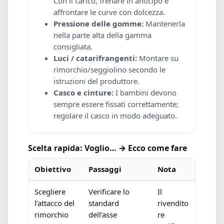
Con il carico, frenare in anticipo e
affrontare le curve con dolcezza.
Pressione delle gomme:
Mantenerla
nella parte alta della gamma
consigliata.
Luci / catarifrangenti:
Montare su
rimorchio/seggiolino secondo le
istruzioni del produttore.
Casco e cinture:
I bambini devono
sempre essere fissati correttamente;
regolare il casco in modo adeguato.
Scelta rapida: Voglio… → Ecco come fare
Obiettivo
Passaggi
Nota
Scegliere
Verificare lo
Il
l’attacco del
standard
rivendito
rimorchio
dell’asse
re