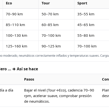
Eco
Tour
Sport
70–90 km
50–70 km
35–55 km
85–110 km
60–85 km
45–65 km
100–130 km
70–100 km
55–80 km
125–160 km
90–125 km
70–100 km
tmo moderado, neumáticos correctamente inflados y temperaturas suaves. Cargo/
iero … ⇒ Así se hace
Pasos
Con
ía a día
Bajar el nivel (Tour→Eco), cadencia 70–90
Plan
rpm, acelerar suave, comprobar presión
desn
de neumáticos.