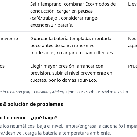
Salir temprano, combinar Eco/modos de
Llev
conducción, cargar en pausas
(café/trabajo), considerar range-
extender/2.ª batería.
 invierno
Guardar la batería templada, montarla
Neu
poco antes de salir; ritmo/nivel
aga
moderados, recargar en cuanto llegues.
ños
Elegir mayor presión, arrancar con
Pru
previsión, subir el nivel brevemente en
cuestas, por lo demás Tour/Eco.
mía ≈ Batería (Wh) ÷ Consumo (Wh/km)
. Ejemplo: 625 Wh ÷ 8 Wh/km ≈ 78 km.
s & solución de problemas
ucho menor – ¿qué hago?
los neumáticos, baja el nivel, limpia/engrasa la cadena (o limpia 
ra/desnivel, carga la batería a temperatura ambiente.