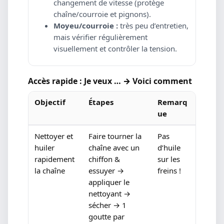
changement de vitesse (protège
chaîne/courroie et pignons).
Moyeu/courroie :
très peu d’entretien,
mais vérifier régulièrement
visuellement et contrôler la tension.
Accès rapide : Je veux … → Voici comment
Objectif
Étapes
Remarq
ue
Nettoyer et
Faire tourner la
Pas
huiler
chaîne avec un
d’huile
rapidement
chiffon &
sur les
la chaîne
essuyer →
freins !
appliquer le
nettoyant →
sécher → 1
goutte par