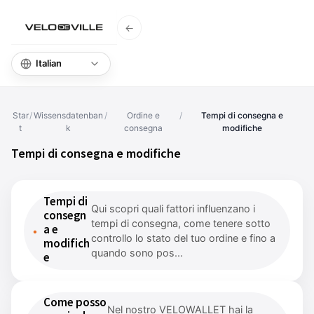
←
Home
Domande F
Star
/
Wissensdatenban
/
Ordine e
/
Tempi di consegna e
t
k
consegna
modifiche
Tempi di consegna e modifiche
Tempi di
Qui scopri quali fattori influenzano i
consegn
tempi di consegna, come tenere sotto
a e
controllo lo stato del tuo ordine e fino a
modifich
quando sono pos...
e
Come posso
Nel nostro VELOWALLET hai la