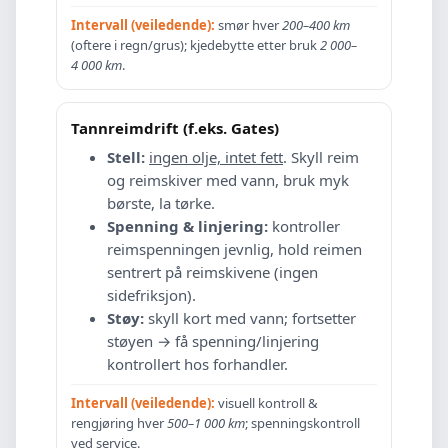
Intervall (veiledende):
smør hver
200–400 km
(oftere i regn/grus); kjedebytte etter bruk
2 000–
4 000 km
.
Tannreimdrift (f.eks. Gates)
Stell:
ingen olje, intet fett
. Skyll reim
og reimskiver med vann, bruk myk
børste, la tørke.
Spenning & linjering:
kontroller
reimspenningen jevnlig, hold reimen
sentrert på reimskivene (ingen
sidefriksjon).
Støy:
skyll kort med vann; fortsetter
støyen → få spenning/linjering
kontrollert hos forhandler.
Intervall (veiledende):
visuell kontroll &
rengjøring hver
500–1 000 km
; spenningskontroll
ved service.