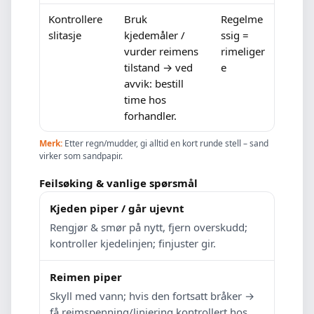
Kontrollere
Bruk
Regelme
slitasje
kjedemåler /
ssig =
vurder reimens
rimeliger
tilstand → ved
e
avvik: bestill
time hos
forhandler.
Merk:
Etter regn/mudder, gi alltid en kort runde stell – sand
virker som sandpapir.
Feilsøking & vanlige spørsmål
Kjeden piper / går ujevnt
Rengjør & smør på nytt, fjern overskudd;
kontroller kjedelinjen; finjuster gir.
Reimen piper
Skyll med vann; hvis den fortsatt bråker →
få reimspenning/linjering kontrollert hos