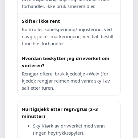
forhandler. Ikke bruk smøremidler.
Skifter ikke rent
Kontroller kabelspenning/finjustering; ved
navgir, juster markeringene; ved tvil: bestill
time hos forhandler.
Hvordan beskytter jeg drivverket om
vinteren?
Rengjør oftere, bruk kjedeolje «Wet» (for
kjede); rengjør reimen med vann; skyll av
salt etter turen.
Hurtigsjekk etter regn/grus (2–3
minutter)
Skyll/tørk av drivverket med vann
(ingen høytrykksspyler).