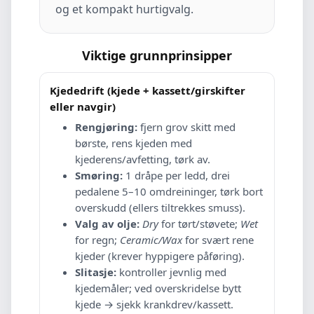
og et kompakt hurtigvalg.
Viktige grunnprinsipper
Kjededrift (kjede + kassett/girskifter
eller navgir)
Rengjøring:
fjern grov skitt med
børste, rens kjeden med
kjederens/avfetting, tørk av.
Smøring:
1 dråpe per ledd, drei
pedalene 5–10 omdreininger, tørk bort
overskudd (ellers tiltrekkes smuss).
Valg av olje:
Dry
for tørt/støvete;
Wet
for regn;
Ceramic/Wax
for svært rene
kjeder (krever hyppigere påføring).
Slitasje:
kontroller jevnlig med
kjedemåler; ved overskridelse bytt
kjede → sjekk krankdrev/kassett.