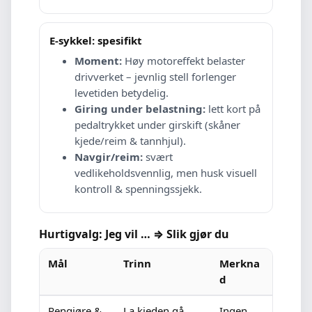
E-sykkel: spesifikt
Moment:
Høy motoreffekt belaster
drivverket – jevnlig stell forlenger
levetiden betydelig.
Giring under belastning:
lett kort på
pedaltrykket under girskift (skåner
kjede/reim & tannhjul).
Navgir/reim:
svært
vedlikeholdsvennlig, men husk visuell
kontroll & spenningssjekk.
Hurtigvalg: Jeg vil … ⇒ Slik gjør du
Mål
Trinn
Merkna
d
Rengjøre &
La kjeden gå
Ingen