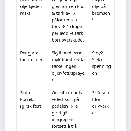
olje kjeden
gjennom en klut
olje på
raskt
& tørk av →
bremsen
påfør rens →
!
tørk → 1 dråpe
per ledd → tørk
bort overskudd.
Rengjøre
Skyll med vann,
Støy?
tannreimen
myk børste → la
Sjekk
tørke. Ingen
spenning
oljer/fett/spraye
en
r.
Skifte
Gi skifteimpuls
Skånsom
korrekt
→ lett kort på
t for
(girskifter)
pedalen → la
drivverk
giret gå i
et
inngrep →
fortsett å trå.