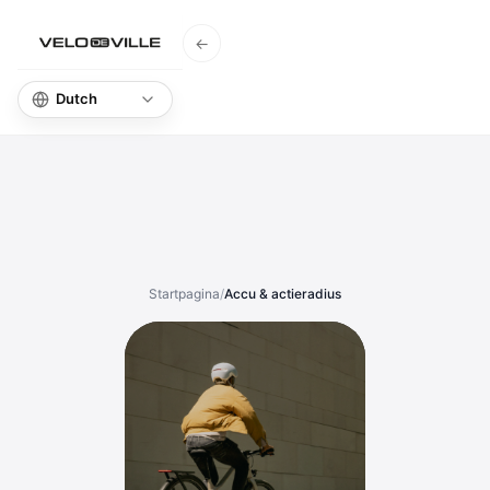
←
Startpagina
Startpagina
/
Accu & actieradius