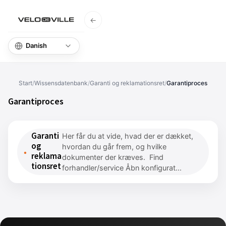
←
Hjem
Vid
Start
/
Wissensdatenbank
/
Garanti og reklamationsret
/
Garantiproces
Garantiproces
Garanti
Her får du at vide, hvad der er dækket,
og
hvordan du går frem, og hvilke
reklama
dokumenter der kræves. Find
tionsret
forhandler/service Åbn konfigurat...