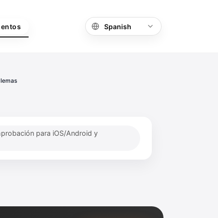
ientos
blemas
mprobación para iOS/Android y