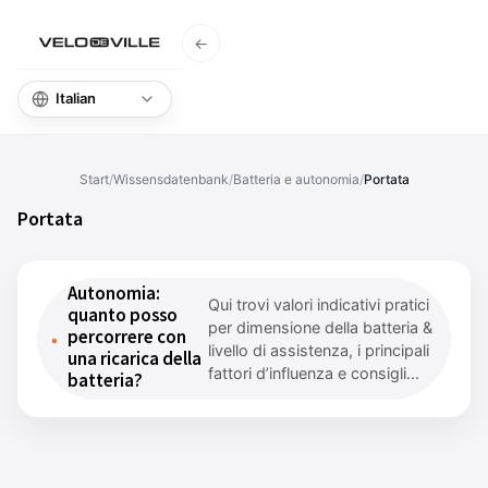
←
Home
Domande F
Start
/
Wissensdatenbank
/
Batteria e autonomia
/
Portata
Portata
Autonomia:
Qui trovi valori indicativi pratici
quanto posso
per dimensione della batteria &
percorrere con
livello di assistenza, i principali
una ricarica della
fattori d’influenza e consigli...
batteria?