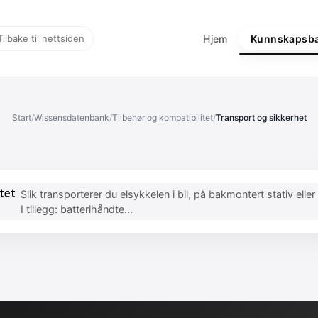
Tilbake til nettsiden
Hjem
Kunnskapsb
Start
/
Wissensdatenbank
/
Tilbehør og kompatibilitet
/
Transport og sikkerhet
tet
Slik transporterer du elsykkelen i bil, på bakmontert stativ elle
I tillegg: batterihåndte...