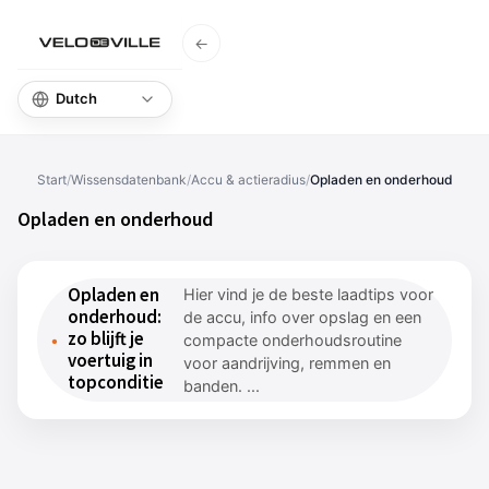
←
Startpagina
Start
/
Wissensdatenbank
/
Accu & actieradius
/
Opladen en onderhoud
Opladen en onderhoud
Opladen en
Hier vind je de beste laadtips voor
onderhoud:
de accu, info over opslag en een
zo blijft je
compacte onderhoudsroutine
voertuig in
voor aandrijving, remmen en
topconditie
banden. ...