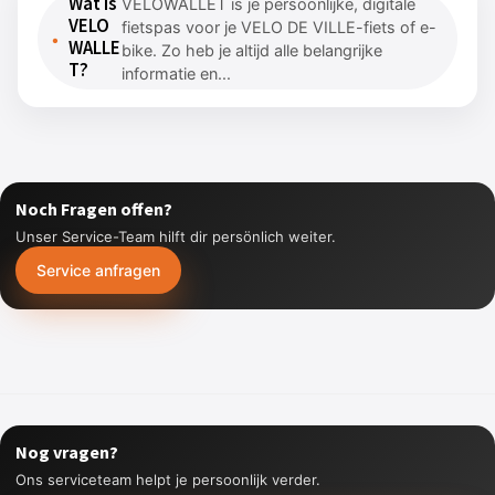
Wat is
VELOWALLET is je persoonlijke, digitale
VELO
fiets­pas voor je VELO DE VILLE-fiets of e-
WALLE
bike. Zo heb je altijd alle belangrijke
T?
informatie en...
Noch Fragen offen?
Unser Service-Team hilft dir persönlich weiter.
Service anfragen
Nog vragen?
Ons serviceteam helpt je persoonlijk verder.