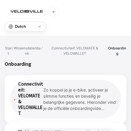
←
Startpagina
Star
/
Wissensdatenba
/
Connectiviteit: VELOMATE &
/
Onboardin
t
nk
VELOWALLET
g
Onboarding
Connectivit
eit:
Zo koppel je je e-bike, activeer je
VELOMATE
slimme functies en beveilig je
&
belangrijke gegevens. Hieronder vind
VELOWALLE
je de officiële onboardingvide...
T